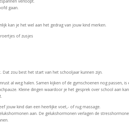
ntspannen verloopt.
hoofd gaan.
nlijk kan je het wel aan het gedrag van jouw kind merken.
roertjes of zusjes
. Dat zou best het start van het schooljaar kunnen zijn.
nrust al weg halen. Samen kijken of de gymschoenen nog passen, is 
chpauze. Kleine dingen waardoor je het gesprek over school aan ka
t.
ef jouw kind dan een heerlijke voet,- of rug massage.
 gelukshormonen aan. De gelukshormonen verlagen de stresshormon
nnen.