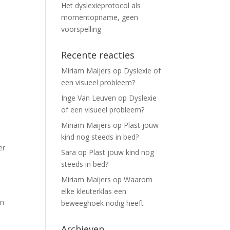
Het dyslexieprotocol als
momentopname, geen
voorspelling
Recente reacties
Miriam Maijers
op
Dyslexie of
een visueel probleem?
Inge Van Leuven
op
Dyslexie
of een visueel probleem?
Miriam Maijers
op
Plast jouw
kind nog steeds in bed?
er
Sara
op
Plast jouw kind nog
n
steeds in bed?
Miriam Maijers
op
Waarom
elke kleuterklas een
en
beweeghoek nodig heeft
Archieven