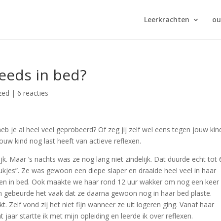
Leerkrachten
ou
teeds in bed?
zed
|
6 reacties
 heb je al heel veel geprobeerd? Of zeg jij zelf wel eens tegen jouw kin
 jouw kind nog last heeft van actieve reflexen.
k. Maar ’s nachts was ze nog lang niet zindelijk. Dat duurde echt tot 
ukjes”. Ze was gewoon een diepe slaper en draaide heel veel in haar
ren in bed. Ook maakte we haar rond 12 uur wakker om nog een keer
h gebeurde het vaak dat ze daarna gewoon nog in haar bed plaste.
Zelf vond zij het niet fijn wanneer ze uit logeren ging. Vanaf haar
 jaar startte ik met mijn opleiding en leerde ik over reflexen.