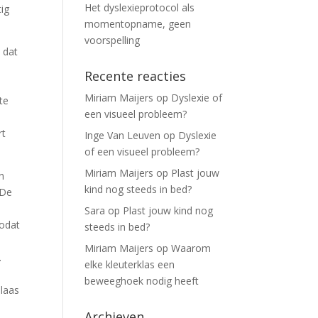
Het dyslexieprotocol als
tig
momentopname, geen
voorspelling
 dat
Recente reacties
Miriam Maijers
op
Dyslexie of
te
een visueel probleem?
rt
Inge Van Leuven
op
Dyslexie
of een visueel probleem?
Miriam Maijers
op
Plast jouw
n
kind nog steeds in bed?
 De
Sara
op
Plast jouw kind nog
zodat
steeds in bed?
Miriam Maijers
op
Waarom
.
elke kleuterklas een
beweeghoek nodig heeft
blaas
Archieven