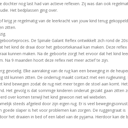
e dochter nog last had van actieve reflexen. Zij was dan ook regelma
udie. Het bedplassen ging over.
f krijg je regelmatig van de leerkracht van jouw kind terug gekoppeld
en zitten.
zig.
t geboorteproces. De Spinale Galant Reflex ontwikkelt zich rond de 20s
at het kind de draai door het geboortekanaal kan maken. Deze reflex
raai kunnen maken. Na de geboorte zorgt het ervoor dat het kind lee
m. Na 9 maanden hoort deze reflex niet meer actief te zijn.
 erg gevoelig. Elke aanraking van de rug kan een beweging in de heupe
tig stil kunnen zitten. De onderrug maakt contact met een rugleuning.
het kind bewegen zodat de rug niet meer tegen de stoel aan komt. Het
md. Het gevolg is dat sommige kinderen onderuit gezakt gaan zitten 
eerd over komen terwijl het kind gewoon niet wil wiebelen.
elijk steeds afgeleid door zijn eigen rug. Er is veel bewegingsonrust
n goede slaper is het voor problemen kan zorgen. De ruggengraat is
door het draaien in bed of een label van de pyjama. Hierdoor kan de 