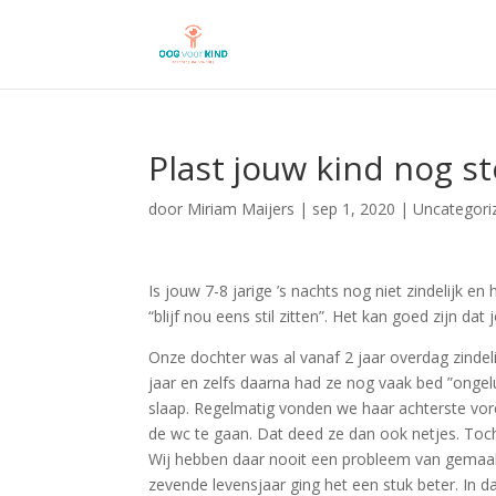
Plast jouw kind nog s
door
Miriam Maijers
|
sep 1, 2020
|
Uncategori
Is jouw 7-8 jarige ’s nachts nog niet zindelijk en
“blijf nou eens stil zitten”. Het kan goed zijn dat
Onze dochter was al vanaf 2 jaar overdag zindelij
jaar en zelfs daarna had ze nog vaak bed ”ongel
slaap. Regelmatig vonden we haar achterste vo
de wc te gaan. Dat deed ze dan ook netjes. Toc
Wij hebben daar nooit een probleem van gemaakt. 
zevende levensjaar ging het een stuk beter. In dat