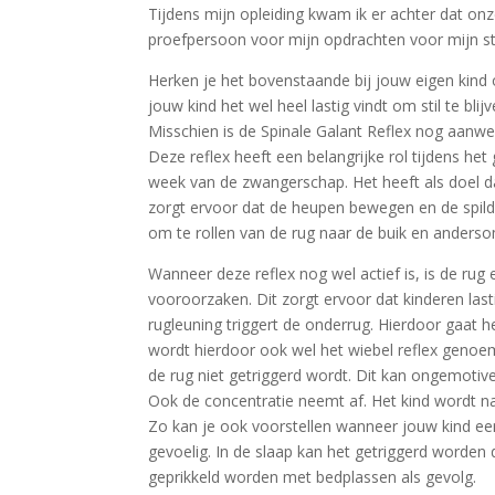
Tijdens mijn opleiding kwam ik er achter dat onz
proefpersoon voor mijn opdrachten voor mijn st
Herken je het bovenstaande bij jouw eigen kind o
jouw kind het wel heel lastig vindt om stil te blijv
Misschien is de Spinale Galant Reflex nog aanwe
Deze reflex heeft een belangrijke rol tijdens he
week van de zwangerschap. Het heeft als doel d
zorgt ervoor dat de heupen bewegen en de spild
om te rollen van de rug naar de buik en anderso
Wanneer deze reflex nog wel actief is, is de rug
vooroorzaken. Dit zorgt ervoor dat kinderen las
rugleuning triggert de onderrug. Hierdoor gaat 
wordt hierdoor ook wel het wiebel reflex genoe
de rug niet getriggerd wordt. Dit kan ongemotiv
Ook de concentratie neemt af. Het kind wordt nam
Zo kan je ook voorstellen wanneer jouw kind ee
gevoelig. In de slaap kan het getriggerd worden 
geprikkeld worden met bedplassen als gevolg.