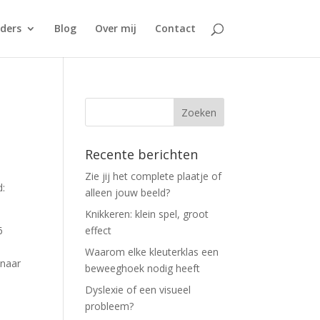
ders
Blog
Over mij
Contact
Recente berichten
Zie jij het complete plaatje of
d:
alleen jouw beeld?
Knikkeren: klein spel, groot
6
effect
Waarom elke kleuterklas een
 naar
beweeghoek nodig heeft
Dyslexie of een visueel
probleem?