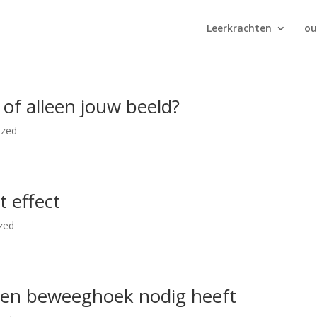
Leerkrachten
ou
e of alleen jouw beeld?
ized
t effect
zed
een beweeghoek nodig heeft