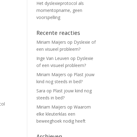
Het dyslexieprotocol als
momentopname, geen
voorspelling
Recente reacties
Miriam Maijers
op
Dyslexie of
een visueel probleem?
Inge Van Leuven
op
Dyslexie
of een visueel probleem?
Miriam Maijers
op
Plast jouw
kind nog steeds in bed?
Sara
op
Plast jouw kind nog
steeds in bed?
col
Miriam Maijers
op
Waarom
elke kleuterklas een
beweeghoek nodig heeft
Archieven