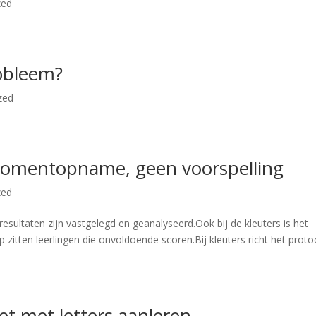
zed
robleem?
zed
 momentopname, geen voorspelling
zed
resultaten zijn vastgelegd en geanalyseerd.Ook bij de kleuters is het
 zitten leerlingen die onvoldoende scoren.Bij kleuters richt het proto
et met letters aanleren