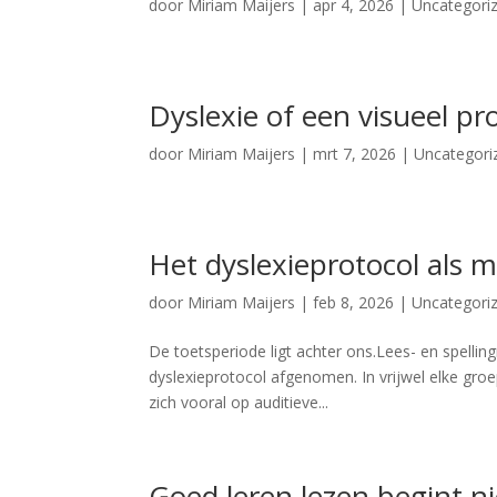
door
Miriam Maijers
|
apr 4, 2026
|
Uncategori
Dyslexie of een visueel p
door
Miriam Maijers
|
mrt 7, 2026
|
Uncategori
Het dyslexieprotocol als
door
Miriam Maijers
|
feb 8, 2026
|
Uncategori
De toetsperiode ligt achter ons.Lees- en spelling
dyslexieprotocol afgenomen. In vrijwel elke groep
zich vooral op auditieve...
Goed leren lezen begint ni