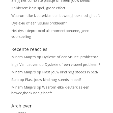
Zie jij het complete plaatje of alleen jouw beeld?
Knikkeren: klein spel, groot effect
Waarom elke kleuterklas een beweeghoek nodig heeft
Dyslexie of een visueel probleem?
Het dyslexieprotocol als momentopname, geen
voorspelling
Recente reacties
Miriam Maijers
op
Dyslexie of een visueel probleem?
Inge Van Leuven
op
Dyslexie of een visueel probleem?
Miriam Maijers
op
Plast jouw kind nog steeds in bed?
Sara
op
Plast jouw kind nog steeds in bed?
Miriam Maijers
op
Waarom elke kleuterklas een
beweeghoek nodig heeft
Archieven