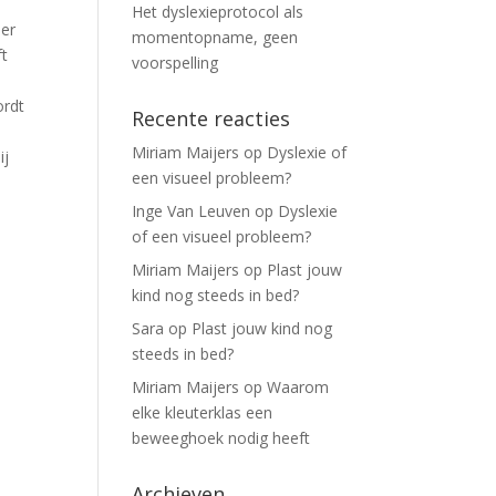
Het dyslexieprotocol als
 er
momentopname, geen
ft
voorspelling
ordt
Recente reacties
Miriam Maijers
op
Dyslexie of
ij
een visueel probleem?
Inge Van Leuven
op
Dyslexie
of een visueel probleem?
Miriam Maijers
op
Plast jouw
kind nog steeds in bed?
Sara
op
Plast jouw kind nog
steeds in bed?
Miriam Maijers
op
Waarom
elke kleuterklas een
beweeghoek nodig heeft
Archieven