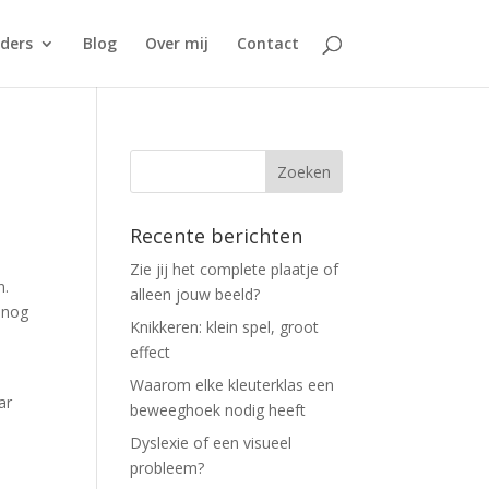
ders
Blog
Over mij
Contact
Recente berichten
Zie jij het complete plaatje of
n.
alleen jouw beeld?
 nog
Knikkeren: klein spel, groot
effect
Waarom elke kleuterklas een
ar
beweeghoek nodig heeft
Dyslexie of een visueel
probleem?