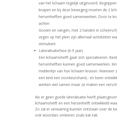
van het lichaam tegelijk uitgevoerd. Begrippe
kruipen en bij deze beweging moeten de 2 li
hersenhelften goed samenwerken. Door te krui
achter.
Gooien en vangen, met 2 handen in scheersch
vegen op het plein zijn allemaal activiteiten 
stimuleert.
Lateralisatiefase (6-9 jaar)
Een lichaamshelft gaat zich specialiseren. B
hersenhelften kunnen goed samenwerken. Kin
middenlijn van hun lichaam kruisen. Wanneer z
een kind een voorkeurshand,- en been ontwik
werken wel samen maar ze maken een verschi
Als er geen goede lateralisatie heeft plaatsgev
lichaamshelft en een hersenhelft ontwikkeld wa
Zo zal er verwarring kunnen ontstaan over de b
ook woordjes omkeren zoals kat-tak.