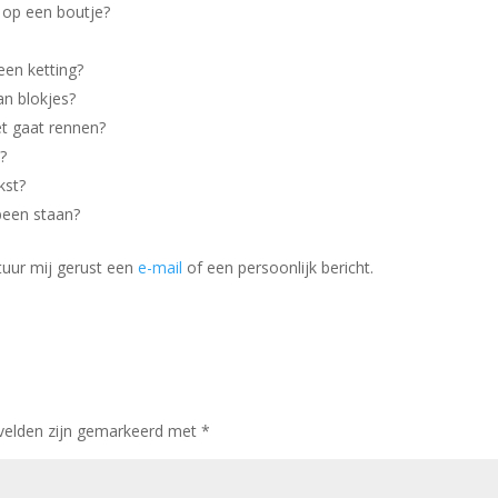
 op een boutje?
een ketting?
an blokjes?
et gaat rennen?
?
kst?
been staan?
tuur mij gerust een
e-mail
of een persoonlijk bericht.
 velden zijn gemarkeerd met
*