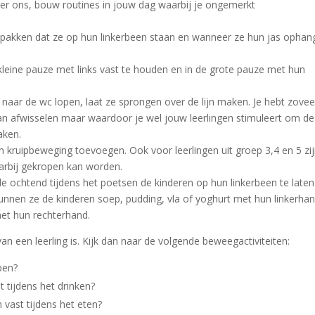
er ons, bouw routines in jouw dag waarbij je ongemerkt
 pakken dat ze op hun linkerbeen staan en wanneer ze hun jas opha
kleine pauze met links vast te houden en in de grote pauze met hun
 naar de wc lopen, laat ze sprongen over de lijn maken. Je hebt zovee
kan afwisselen maar waardoor je wel jouw leerlingen stimuleert om de
aken.
een kruipbeweging toevoegen. Ook voor leerlingen uit groep 3,4 en 5 zij
rbij gekropen kan worden.
de ochtend tijdens het poetsen de kinderen op hun linkerbeen te laten
unnen ze de kinderen soep, pudding, vla of yoghurt met hun linkerha
met hun rechterhand.
n een leerling is. Kijk dan naar de volgende beweegactiviteiten:
pen?
 tijdens het drinken?
vast tijdens het eten?