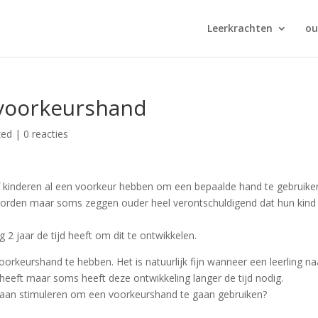
Leerkrachten
ou
 voorkeurshand
zed
|
0 reacties
of kinderen al een voorkeur hebben om een bepaalde hand te gebruike
oorden maar soms zeggen ouder heel verontschuldigend dat hun kind
g 2 jaar de tijd heeft om dit te ontwikkelen.
orkeurshand te hebben. Het is natuurlijk fijn wanneer een leerling na
eeft maar soms heeft deze ontwikkeling langer de tijd nodig.
g gaan stimuleren om een voorkeurshand te gaan gebruiken?