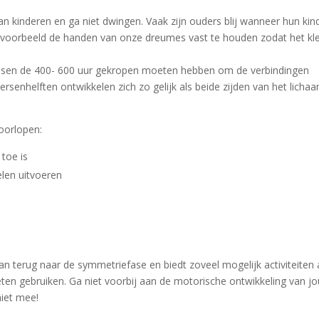
van kinderen en ga niet dwingen. Vaak zijn ouders blij wanneer hun kin
bijvoorbeeld de handen van onze dreumes vast te houden zodat het kl
ussen de 400- 600 uur gekropen moeten hebben om de verbindingen
rsenhelften ontwikkelen zich zo gelijk als beide zijden van het licha
doorlopen:
toe is
elen uitvoeren
n terug naar de symmetriefase en biedt zoveel mogelijk activiteiten
ten gebruiken. Ga niet voorbij aan de motorische ontwikkeling van j
 niet mee!