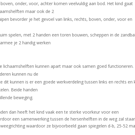
n boven, onder, voor, achter komen veelvuldig aan bod. Het kind gaat
chaamshelften maar ook de 2
pen bevorder je het gevoel van links, rechts, boven, onder, voor en
uim spelen, met 2 handen een toren bouwen, scheppen in de zandba
waarmee je 2 handig werken
eide lichaamshelften kunnen apart maar ook samen goed functioneren.
deren kunnen nu de
e dit kunnen is er een goede werkverdeling tussen links en rechts en 
kelen. Beide handen
llende beweging.
onden dan heeft het kind vaak een te sterke voorkeur voor een
ardoor een samenwerking tussen de hersenhelften in de weg zal staan
eweegrichting waardoor ze bijvoorbeeld gaan spiegelen d-b, 25-52 m